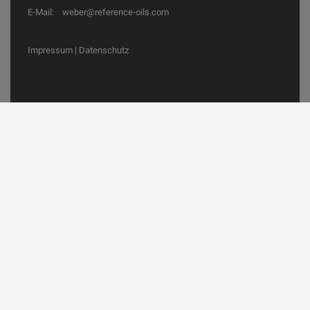
E-Mail:
weber@reference-oils.com
Impressum
|
Datenschutz