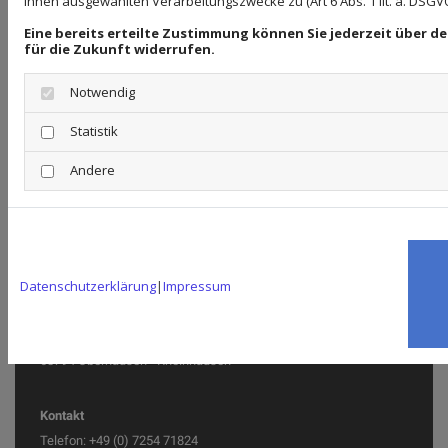
Ihnen ausgewählten Verarbeitungszwecke zu (Art 6 Abs. 1 lit. a. DSGVO
Eine bereits erteilte Zustimmung können Sie jederzeit über 
#82698920 - © luzitanija /
für die Zukunft widerrufen.
www.stock.adobe.com
Notwendig
Statistik
Copyright ©
Webseiten erstellen
durch die
Andere
Schlütersche
Datenschutzerklärung
|
Impressum
Anschrift
Weber Reference Oils
Lanzstraße 3
68794 Oberhausen - Rheinhausen
Kontakt
Telefon:
+49 (0) 7254 71824