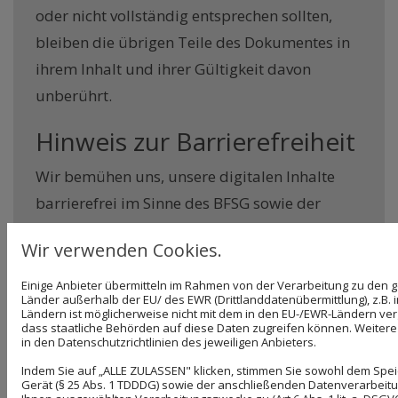
oder nicht vollständig entsprechen sollten,
bleiben die übrigen Teile des Dokumentes in
ihrem Inhalt und ihrer Gültigkeit davon
unberührt.
Hinweis zur Barrierefreiheit
Wir bemühen uns, unsere digitalen Inhalte
barrierefrei im Sinne des BFSG sowie der
Barrierefreie-Informationstechnik-Verordnung
Wir verwenden Cookies.
(BITV) anzubieten. Sollten Sie dennoch auf
Barrieren stoßen, wenden Sie sich bitte an
Einige Anbieter übermitteln im Rahmen von der Verarbeitung zu de
Länder außerhalb der EU/ des EWR (Drittlanddatenübermittlung), z.B. 
weber@reference-oils.com.
Ländern ist möglicherweise nicht mit dem in den EU-/EWR-Ländern verg
dass staatliche Behörden auf diese Daten zugreifen können. Weitere 
in den Datenschutzrichtlinien des jeweiligen Anbieters.
Indem Sie auf „ALLE ZULASSEN" klicken, stimmen Sie sowohl dem Spe
BILDNACHWEISE
Gerät (§ 25 Abs. 1 TDDDG) sowie der anschließenden Datenverarbeitun